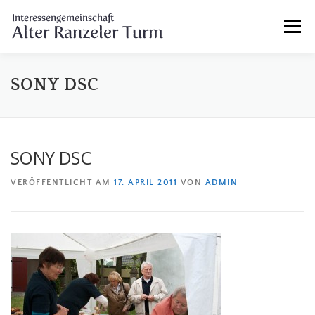
Zum
Menü
Inhalt
springen
HOME
AKTUELLES
ALTER RANZELER TURM
SONY DSC
FRÜHLINGSFEST & EVENTS
IMPRESSUM
SONY DSC
VERÖFFENTLICHT AM
17. APRIL 2011
VON
ADMIN